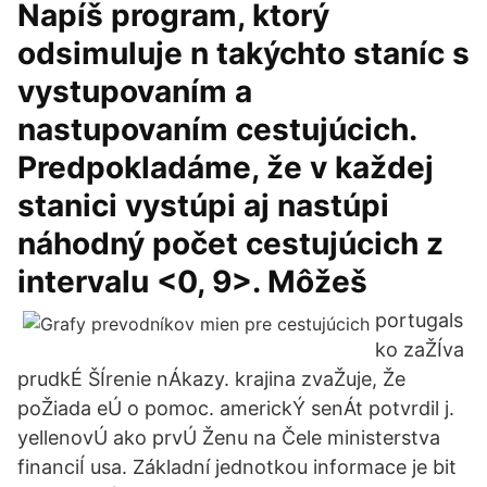
Napíš program, ktorý
odsimuluje n takýchto staníc s
vystupovaním a
nastupovaním cestujúcich.
Predpokladáme, že v každej
stanici vystúpi aj nastúpi
náhodný počet cestujúcich z
intervalu <0, 9>. Môžeš
portugals
ko zaŽÍva
prudkÉ ŠÍrenie nÁkazy. krajina zvaŽuje, Že
poŽiada eÚ o pomoc. americkÝ senÁt potvrdil j.
yellenovÚ ako prvÚ Ženu na Čele ministerstva
financiÍ usa. Základní jednotkou informace je bit