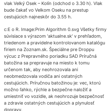
vlak Velký Osek – Kolín (odchod o 3.30 h). Vlak
bude čakať vo Velkom Oseku na prestup
cestujúcich najneskôr do 3.55 h.
c:E o R. Image:Prim Algorithm 0.svg Všetky firmy
súvisiace s výrazom 'aktualne.sk' v prehľadom,
triedenom a pravidelne kontrolovanom katalógu
firiem na Zoznam.sk. Špeciálne pre Droppu
výcuc z Prepravného poriadku SAD Príručná
batožina sa prepravuje na miesto k tomu
určenom tak, aby neohrozovala ani
neobmedzovala vodiča ani ostatných
cestujúcich. Príručnou batožinou je: vec, ktorú
možno ľahko, rýchle a bezpečne naložiť a
umiestniť vo vozidle, ak neohrozuje bezpečnosť
a zdravie ostatných cestujúcich a plynulosť
dopravy.