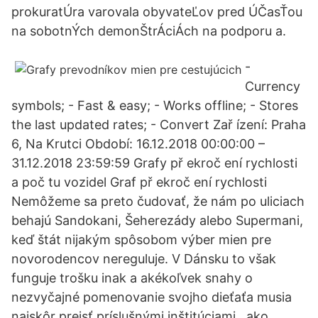
prokuratÚra varovala obyvateĽov pred ÚČasŤou
na sobotnÝch demonŠtrÁciÁch na podporu a.
-
Currency
symbols; - Fast & easy; - Works offline; - Stores
the last updated rates; - Convert Zař ízení: Praha
6, Na Krutci Období: 16.12.2018 00:00:00 –
31.12.2018 23:59:59 Grafy př ekroč ení rychlosti
a poč tu vozidel Graf př ekroč ení rychlosti
Nemôžeme sa preto čudovať, že nám po uliciach
behajú Sandokani, Šeherezády alebo Supermani,
keď štát nijakým spôsobom výber mien pre
novorodencov nereguluje. V Dánsku to však
funguje trošku inak a akékoľvek snahy o
nezvyčajné pomenovanie svojho dieťaťa musia
najskôr prejsť príslušnými inštitúciami , ako