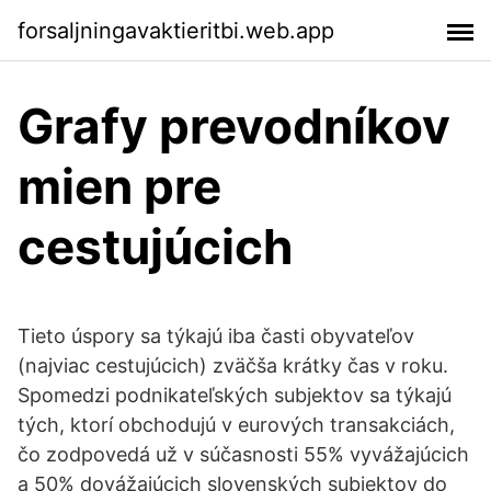
forsaljningavaktieritbi.web.app
Grafy prevodníkov
mien pre
cestujúcich
Tieto úspory sa týkajú iba časti obyvateľov
(najviac cestujúcich) zväčša krátky čas v roku.
Spomedzi podnikateľských subjektov sa týkajú
tých, ktorí obchodujú v eurových transakciách,
čo zodpovedá už v súčasnosti 55% vyvážajúcich
a 50% dovážajúcich slovenských subjektov do