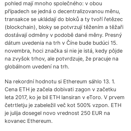
pohled mají mnoho společného: v obou
případech se jedná o decentralizovanou měnu,
transakce se ukládají do bloků a ty tvoří řetězec
(blockchain), bloky se potvrzují těžením a těžaři
dostávají odměny v podobě dané měny. Presný
dátum uvedenia na trh v Číne bude budúci 15.
novembra, hoci značka si nie je istá, kedy pôjde
na zvyšok trhov, ale potvrdzuje, že pracuje na
globálnom uvedení na trh.
Na rekordní hodnotu si Ethereum sáhlo 13. 1.
Cena ETH je začela dobivati zagon v začetku
leta 2017, ko je bil ETH lansiran v eToro. V prvem
četrtletju je zabeležil več kot 500% vzpon. ETH
je julija dosegel novo vrednost 250 EUR na
kovanec Ethereum.