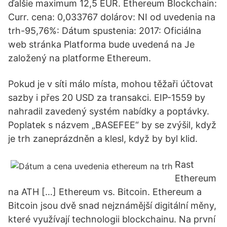
ďalšie maximum 12,5 EUR. Ethereum Blockchain:
Curr. cena: 0,033767 dolárov: NI od uvedenia na
trh-95,76%: Dátum spustenia: 2017: Oficiálna
web stránka Platforma bude uvedená na Je
založený na platforme Ethereum.
Pokud je v síti málo místa, mohou těžaři účtovat
sazby i přes 20 USD za transakci. EIP-1559 by
nahradil zavedený systém nabídky a poptávky.
Poplatek s názvem „BASEFEE“ by se zvýšil, když
je trh zaneprázdněn a klesl, když by byl klid.
Rast
Ethereum
na ATH […] Ethereum vs. Bitcoin. Ethereum a
Bitcoin jsou dvě snad nejznámější digitální měny,
které využívají technologii blockchainu. Na první