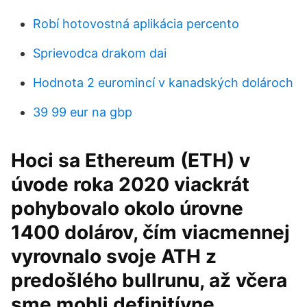
Robí hotovostná aplikácia percento
Sprievodca drakom dai
Hodnota 2 euromincí v kanadských dolároch
39 99 eur na gbp
Hoci sa Ethereum (ETH) v
úvode roka 2020 viackrát
pohybovalo okolo úrovne
1400 dolárov, čím viacmennej
vyrovnalo svoje ATH z
predošlého bullrunu, až včera
sme mohli definitívne