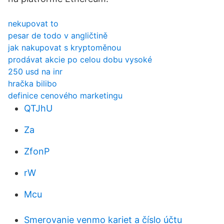
nekupovat to
pesar de todo v angličtině
jak nakupovat s kryptoměnou
prodávat akcie po celou dobu vysoké
250 usd na inr
hračka bilibo
definice cenového marketingu
QTJhU
Za
ZfonP
rW
Mcu
Smerovanie venmo kariet a číslo účtu