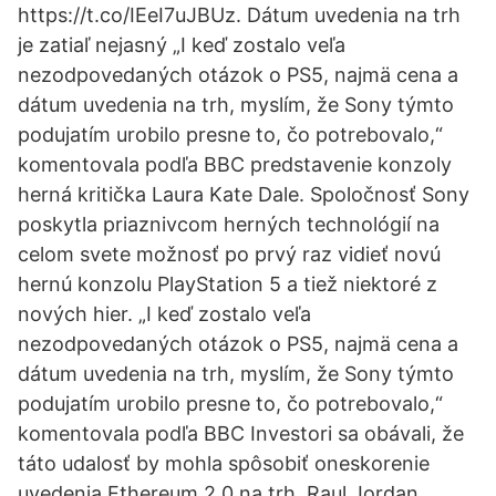
https://t.co/IEeI7uJBUz. Dátum uvedenia na trh
je zatiaľ nejasný „I keď zostalo veľa
nezodpovedaných otázok o PS5, najmä cena a
dátum uvedenia na trh, myslím, že Sony týmto
podujatím urobilo presne to, čo potrebovalo,“
komentovala podľa BBC predstavenie konzoly
herná kritička Laura Kate Dale. Spoločnosť Sony
poskytla priaznivcom herných technológií na
celom svete možnosť po prvý raz vidieť novú
hernú konzolu PlayStation 5 a tiež niektoré z
nových hier. „I keď zostalo veľa
nezodpovedaných otázok o PS5, najmä cena a
dátum uvedenia na trh, myslím, že Sony týmto
podujatím urobilo presne to, čo potrebovalo,“
komentovala podľa BBC Investori sa obávali, že
táto udalosť by mohla spôsobiť oneskorenie
uvedenia Ethereum 2.0 na trh. Raul Jordan,