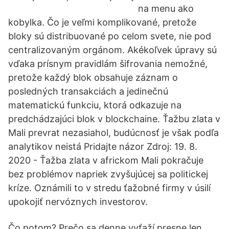
na menu ako
kobylka. Čo je veľmi komplikované, pretože
bloky sú distribuované po celom svete, nie pod
centralizovaným orgánom. Akékoľvek úpravy sú
vďaka prísnym pravidlám šifrovania nemožné,
pretože každý blok obsahuje záznam o
posledných transakciách a jedinečnú
matematickú funkciu, ktorá odkazuje na
predchádzajúci blok v blockchaine. Ťažbu zlata v
Mali prevrat nezasiahol, budúcnosť je však podľa
analytikov neistá Pridajte názor Zdroj: 19. 8.
2020 - Ťažba zlata v africkom Mali pokračuje
bez problémov napriek zvyšujúcej sa politickej
kríze. Oznámili to v stredu ťažobné firmy v úsilí
upokojiť nervóznych investorov.
Čo potom? Prečo sa denne vyťaží presne len