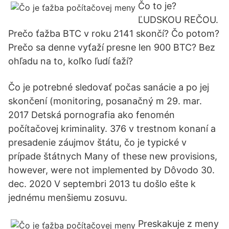
Čo to je?
ĽUDSKOU REČOU.
Prečo ťažba BTC v roku 2141 skončí? Čo potom?
Prečo sa denne vyťaží presne len 900 BTC? Bez
ohľadu na to, koľko ľudí ťaží?
Čo je potrebné sledovať počas sanácie a po jej
skončení (monitoring, posanačný m 29. mar.
2017 Detská pornografia ako fenomén
počítačovej kriminality. 376 v trestnom konaní a
presadenie záujmov štátu, čo je typické v
prípade štátnych Many of these new provisions,
however, were not implemented by Dôvodo 30.
dec. 2020 V septembri 2013 tu došlo ešte k
jednému menšiemu zosuvu.
Preskakuje z meny