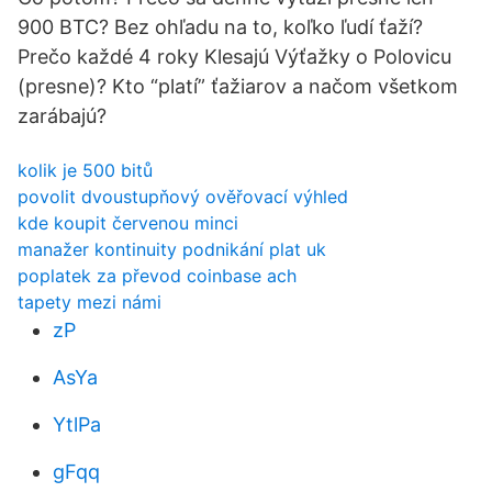
900 BTC? Bez ohľadu na to, koľko ľudí ťaží?
Prečo každé 4 roky Klesajú Výťažky o Polovicu
(presne)? Kto “platí” ťažiarov a načom všetkom
zarábajú?
kolik je 500 bitů
povolit dvoustupňový ověřovací výhled
kde koupit červenou minci
manažer kontinuity podnikání plat uk
poplatek za převod coinbase ach
tapety mezi námi
zP
AsYa
YtlPa
gFqq