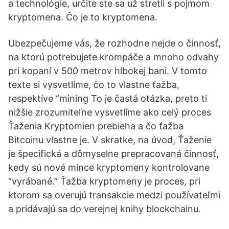
a technológie, určite ste sa už stretli s pojmom
kryptomena. Čo je to kryptomena.
Ubezpečujeme vás, že rozhodne nejde o činnosť,
na ktorú potrebujete krompáče a mnoho odvahy
pri kopaní v 500 metrov hlbokej bani. V tomto
texte si vysvetlíme, čo to vlastne ťažba,
respektíve “mining To je častá otázka, preto ti
nižšie zrozumiteľne vysvetlíme ako celý proces
Ťaženia Kryptomien prebieha a čo ťažba
Bitcoinu vlastne je. V skratke, na úvod, Ťaženie
je špecifická a dômyselne prepracovaná činnosť,
kedy sú nové mince kryptomeny kontrolovane
“vyrábané.” Ťažba kryptomeny je proces, pri
ktorom sa overujú transakcie medzi používateľmi
a pridávajú sa do verejnej knihy blockchainu.