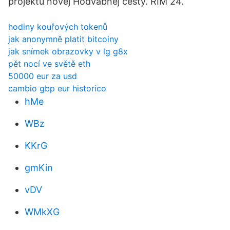
projektu novej Hodvábnej cesty. RÍM 24.
hodiny kouřových tokenů
jak anonymně platit bitcoiny
jak snímek obrazovky v lg g8x
pět nocí ve světě eth
50000 eur za usd
cambio gbp eur historico
hMe
WBz
KKrG
gmKin
vDV
WMkXG