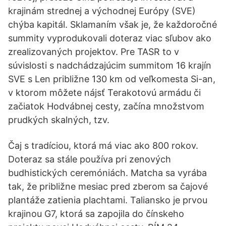
krajinám strednej a východnej Európy (SVE)
chýba kapitál. Sklamaním však je, že každoročné
summity vyprodukovali doteraz viac sľubov ako
zrealizovaných projektov. Pre TASR to v
súvislosti s nadchádzajúcim summitom 16 krajín
SVE s Len približne 130 km od veľkomesta Si-an,
v ktorom môžete nájsť Terakotovú armádu či
začiatok Hodvábnej cesty, začína množstvom
prudkých skalných, tzv.
Čaj s tradíciou, ktorá má viac ako 800 rokov.
Doteraz sa stále používa pri zenových
budhistických ceremóniách. Matcha sa vyrába
tak, že približne mesiac pred zberom sa čajové
plantáže zatienia plachtami. Taliansko je prvou
krajinou G7, ktorá sa zapojila do čínskeho