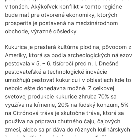
v tonách. Akýkoľvek konflikt v tomto regióne
bude mať pre otvorené ekonomiky, ktorých
prosperita je postavená na medzinárodnom
obchode, výrazné dôsledky.
Kukurica je prastará kultúrna plodina, pôvodom z
Ameriky, ktorá sa podľa archeologických nálezov
pestovala v 5. – 6. tisícročí pred n. l. Dnešné
pestovateľské a technologické inovácie
umožňujú pestovať kukuricu i v oblastiach kde to
nebolo ešte donedávna možné. Z celkovej
svetovej produkcie kukurice zhruba 70% sa
využíva na kŕmenie, 20% na ľudský konzum, 5%
na Citrónová tráva je skutočne tráva, ktorá sa
používa na prípravu chutného čaju, čajových
zmesí, alebo sa pridáva do rôznych kulinárskych