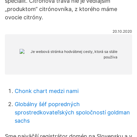
špecialít. Citrónová tráva nie je vedľajším
„produktom“ citrónovníka, z ktorého máme
ovocie citróny.
20.10.2020
Chonk chart medzi nami
Globálny šéf popredných
sprostredkovateľských spoločností goldman
sachs
Sme najväčší registrátor domén na Slovensku a v