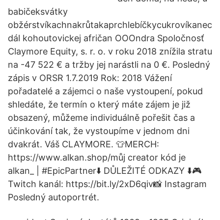
babičeksvátky
obžérstvíkachnakrůtakaprchlebíčkycukrovíkanec
dál kohoutovickej afričan OOOndra Spoločnosť
Claymore Equity, s. r. o. v roku 2018 znížila stratu
na -47 522 € a tržby jej narástli na 0 €. Posledný
zápis v ORSR 1.7.2019 Rok: 2018 Vážení
pořadatelé a zájemci o naše vystoupení, pokud
shledáte, že termín o který máte zájem je již
obsazený, můžeme individuálně pořešit čas a
účinkování tak, že vystoupíme v jednom dni
dvakrát. Váš CLAYMORE. 👕MERCH:
https://www.alkan.shop/můj creator kód je
alkan_ | #EpicPartner⬇️ DŮLEŽITÉ ODKAZY ⬇️🎮
Twitch kanál: https://bit.ly/2xD6qiv📸 Instagram
Posledný autoportrét.