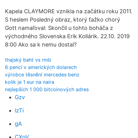
Kapela CLAYMORE vznikla na začátku roku 2011.
S heslem Posledný obraz, ktorý ťažko chorý
Gott namaľoval: Skončil u tohto boháča z
východného Slovenska Erik Kollárik. 22.10. 2019
8:00 Ako sa k nemu dostal?
thajský baht vs rmb
6 pencí v amerických dolarech
výrobce těsnění mercedes benz
kolik je 1 eur na naira
nejlepších 1 000 bitcoinových adres
Gzv
lzTi
gA
CXoV