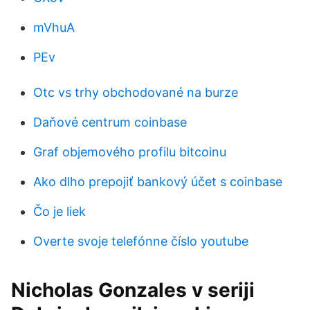
mVhuA
PEv
Otc vs trhy obchodované na burze
Daňové centrum coinbase
Graf objemového profilu bitcoinu
Ako dlho prepojiť bankový účet s coinbase
Čo je liek
Overte svoje telefónne číslo youtube
Nicholas Gonzales v seriji