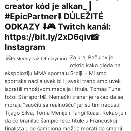
creator kód je alkan_ |
#EpicPartner⬇️ DŮLEŽITÉ
ODKAZY ⬇️🎮 Twitch kanál:
https://bit.ly/2xD6qiv📸
Instagram
Za kraj Bačulov je
otkrio kako gleda na
ekspoloziju MMA sporta u Srbiji. - Mi smo
sportska nacija uvek bili , svaki trend smo uvek
ispratili mnoštvom medalja i titula. Tomas Tuhel
foto: Starsport©. Nemački trener je rekao da se
moraju "suočiti sa realnošću" jer su tim napustili
Tijago Silva, Toma Menije i Tangi Kuasi. Rekao je i
da će branilac šampionske titule u Francuskoj i
finalista Lige šampiona možda morati da smanji