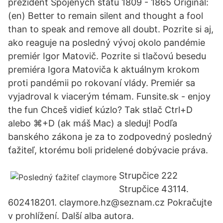
prezident Spojených států 1809 - 1865 Originál:
(en) Better to remain silent and thought a fool
than to speak and remove all doubt. Pozrite si aj,
ako reaguje na posledný vývoj okolo pandémie
premiér Igor Matovič. Pozrite si tlačovú besedu
premiéra Igora Matoviča k aktuálnym krokom
proti pandémii po rokovaní vlády. Premiér sa
vyjadroval k viacerým témam. Funsite.sk - enjoy
the fun Chceš vidieť kúzlo? Tak stlač Ctrl+D
alebo ⌘+D (ak máš Mac) a sleduj! Podľa
banského zákona je za to zodpovedný posledný
ťažiteľ, ktorému boli pridelené dobývacie práva.
Strupčice 222
Strupčice 43114.
602418201. claymore.hz@seznam.cz Pokračujte
v prohlížení. Další alba autora.