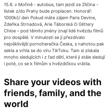
15.6. v Mořině - autobus, tam jezdí ze Zličína -
lístek z/do Prahy bude proplacen. Honorář:
1000kč/ den Pokud máte zájem Paris Devine,
Zdeňka Strnadová, Arie Táborská či Glittery
Chloe – pod těmito jmény znají lidé hvězdu filmů
pro dospělé. V minulosti se jí přezdívalo
nejošklivější pornoherečka Česka, s nahotou pak
sekla a vrhla se do víru TikToku. Tam si získala
mnoho sledujících i z řad dětí, které ji stále sledují
i poté, co se k filmům s hvězdičkou vrátila.
Share your videos with
friends, family, and the
world