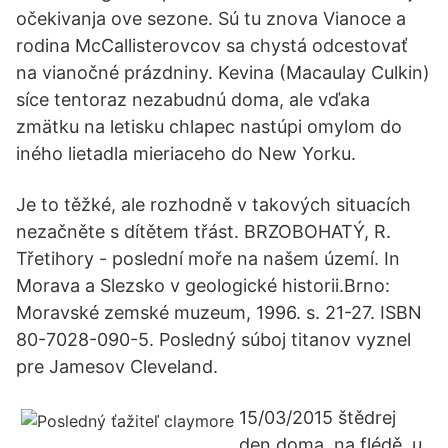
očekivanja ove sezone. Sú tu znova Vianoce a
rodina McCallisterovcov sa chystá odcestovať
na vianočné prázdniny. Kevina (Macaulay Culkin)
síce tentoraz nezabudnú doma, ale vďaka
zmätku na letisku chlapec nastúpi omylom do
iného lietadla mieriaceho do New Yorku.
Je to těžké, ale rozhodně v takových situacích
nezačněte s dítětem třást. BRZOBOHATÝ, R.
Třetihory - poslední moře na našem území. In
Morava a Slezsko v geologické historii.Brno:
Moravské zemské muzeum, 1996. s. 21-27. ISBN
80-7028-090-5. Posledný súboj titanov vyznel
pre Jamesov Cleveland.
15/03/2015 štědrej
den doma, na flédě, u