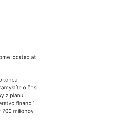
home located at
dokonca
amyslíte o čosi
by z plánu
erstvo financií
r 700 miliónov