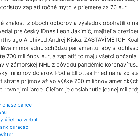
oristov zaplatí ročné mýto v priemere za 70 eur.
ké znalosti z oboch odborov a výsledok obohatili o n
vedal pre český iDnes Leon Jakimič, majiteľ a prezide
ths ago Archived Andrej Kiska: ZASTAVÍME ICH Koal
láva mimoriadnu schôdzu parlamentu, aby si odhlaso
 700 miliónov eur, a zaplatiť to majú všetci občania
ny v zámorskej NHL z dôvodu pandémie koronavírus
ovky miliónov dolárov. Podľa Elliottea Friedmana zo s
liť strate príjmov až vo výške 700 miliónov americkýc
 o rovnej miliarde. Cieľom je dosiahnutie jednej miliard
v chase bance
onů
ý účet na webull
bank curacao
witter