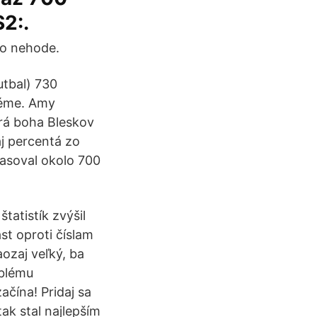
2:.
po nehode.
utbal) 730
 téme. Amy
hrá boha Bleskov
j percentá zo
kasoval okolo 700
tatistík zvýšil
st oproti číslam
aozaj veľký, ba
oblému
ačína! Pridaj sa
ak stal najlepším