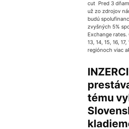
cut Pred 3 dňami
už zo zdrojov ná
budú spolufinan
zvyšných 5% spol
Exchange rates. Ca
13, 14, 15, 16, 1
regiónoch viac a
INZERCI
prestáva
tému vyh
Slovensk
kladiem