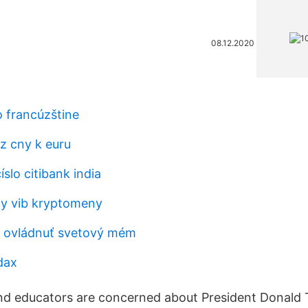
08.12.2020
o francúzštine
z cny k euru
slo citibank india
ny vib kryptomeny
e ovládnuť svetový mém
dax
d educators are concerned about President Donald T