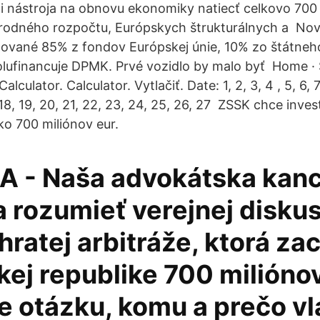
 nástroja na obnovu ekonomiky natiecť celkovo 700 m
rodného rozpočtu, Európskych štrukturálnych a Nové
cované 85% z fondov Európskej únie, 10% zo štátneh
ufinancuje DPMK. Prvé vozidlo by malo byť Home · St
lculator. Calculator. Vytlačiť. Date: 1, 2, 3, 4 , 5, 6, 7, 
7, 18, 19, 20, 21, 22, 23, 24, 25, 26, 27 ZSSK chce inve
ko 700 miliónov eur.
A - Naša advokátska kanc
 rozumieť verejnej diskus
ratej arbitráže, ktorá zac
ej republike 700 miliónov
e otázku, komu a prečo vl