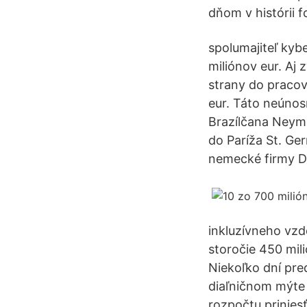
dňom v histórii 
spolumajiteľ ky
miliónov eur. Aj
strany do pracov
eur. Táto neúnos
Brazílčana Neyma
do Paríža St. Ge
nemecké firmy Di
inkluzívneho vzd
storočie 450 mil
Niekoľko dní pr
diaľničnom mýte 
rozpočtu prinies