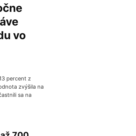
očne
ráve
du vo
13 percent z
odnota zvýšila na
astnili sa na
 až 700