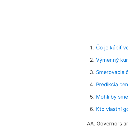
Čo je kúpiť v
Výmenný kur
Smerovacie čí
Predikcia ce
Mohli by sm
Kto vlastní g
AA. Governors an