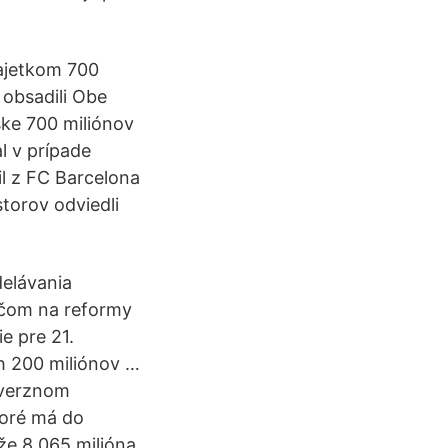
ajetkom 700
 obsadili Obe
ške 700 miliónov
l v prípade
il z FC Barcelona
torov odviedli
delávania
ričom na reformy
e pre 21.
ch 200 miliónov …
overznom
toré má do
že 8,065 milióna