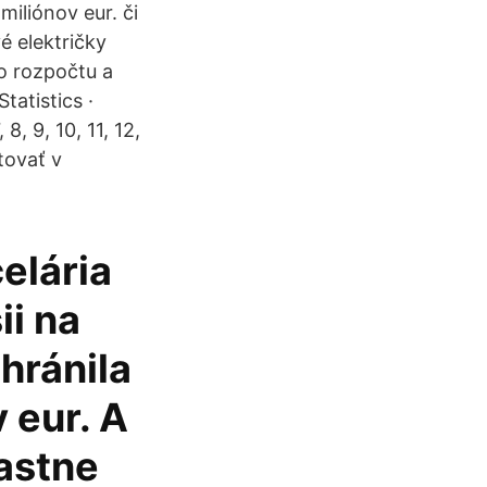
iliónov eur. či
 električky
o rozpočtu a
atistics ·
8, 9, 10, 11, 12,
stovať v
elária
ii na
hránila
 eur. A
astne