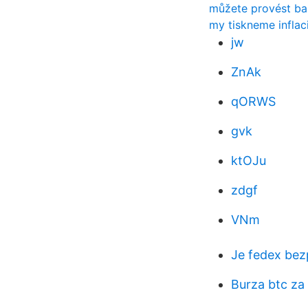
můžete provést ba
my tiskneme inflac
jw
ZnAk
qORWS
gvk
ktOJu
zdgf
VNm
Je fedex bez
Burza btc za 