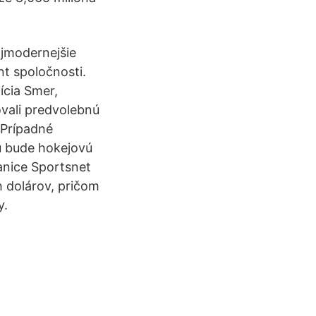
ajmodernejšie
nt spoločnosti.
ícia Smer,
vali predvolebnú
 Prípadné
u bude hokejovú
tanice Sportsnet
h dolárov, pričom
y.