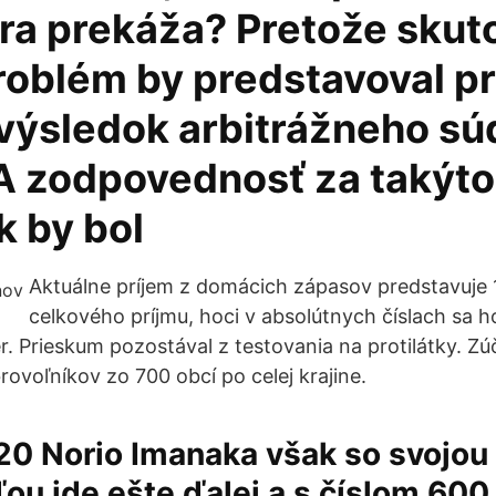
hra prekáža? Pretože skut
roblém by predstavoval p
výsledok arbitrážneho sú
 A zodpovednosť za takýto
k by bol
Aktuálne príjem z domácich zápasov predstavuje 
celkového príjmu, hoci v absolútnych číslach sa h
er. Prieskum pozostával z testovania na protilátky. Zúč
rovoľníkov zo 700 obcí po celej krajine.
020 Norio Imanaka však so svojou
u ide ešte ďalej a s číslom 600