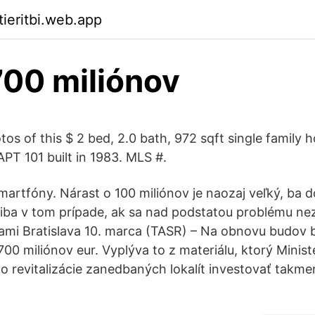
tieritbi.web.app
700 miliónov
tos of this $ 2 bed, 2.0 bath, 972 sqft single family 
PT 101 built in 1983. MLS #.
smartfóny. Nárast o 100 miliónov je naozaj veľký, ba 
 iba v tom prípade, ak sa nad podstatou problému nez
ňami Bratislava 10. marca (TASR) – Na obnovu budov 
00 miliónov eur. Vyplýva to z materiálu, ktorý Minist
do revitalizácie zanedbaných lokalít investovať takme