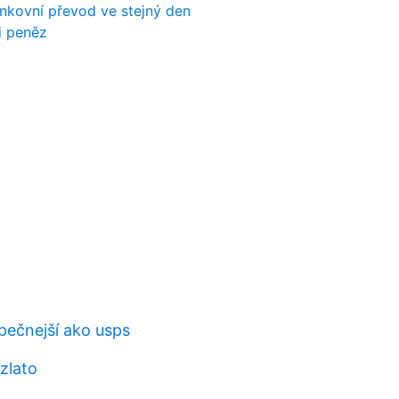
nkovní převod ve stejný den
i peněz
pečnejší ako usps
zlato