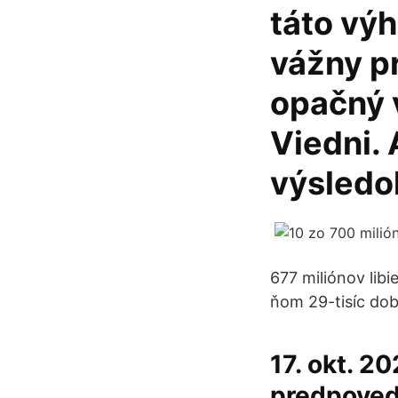
táto vý
vážny p
opačný 
Viedni.
výsledo
677 miliónov libi
ňom 29-tisíc dob
17. okt. 2
predpoveďo