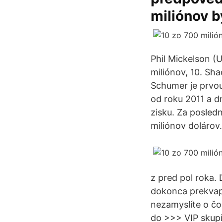
miliónov b
Phil Mickelson (
miliónov, 10. Sh
Schumer je prvou
od roku 2011 a d
zisku. Za posled
miliónov dolárov.
z pred pol roka. 
dokonca prekvapu
nezamyslíte o čos
do >>> VIP skupi