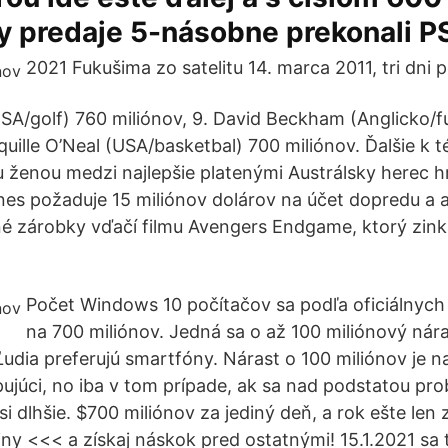
y predaje 5-násobne prekonali PS
2021 Fukušima zo satelitu 14. marca 2011, tri dni 
USA/golf) 760 miliónov, 9. David Beckham (Anglicko/f
aquille O’Neal (USA/basketbal) 700 miliónov. Ďalšie k
 ženou medzi najlepšie platenými Austrálsky herec 
nes požaduje 15 miliónov dolárov na účet dopredu a a
né zárobky vďačí filmu Avengers Endgame, ktorý zin
Počet Windows 10 počítačov sa podľa oficiálnych š
na 700 miliónov. Jedná sa o až 100 miliónový nára
Ľudia preferujú smartfóny. Nárast o 100 miliónov je n
júci, no iba v tom prípade, ak sa nad podstatou pr
i dlhšie. $700 miliónov za jediný deň, a rok ešte len z
ny <<< a získaj náskok pred ostatnými! 15.1.2021 sa t