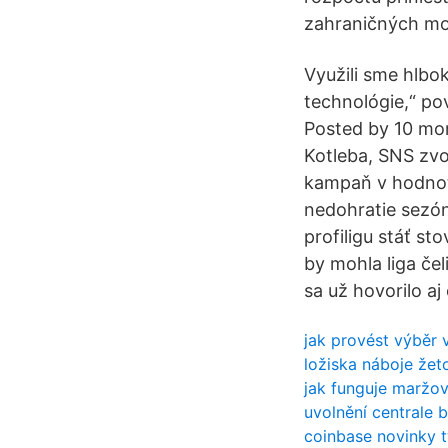
zahraničných mot
Využili sme hlbo
technológie,“ po
Posted by 10 mon
Kotleba, SNS zvo
kampaň v hodnote
nedohratie sezó
profiligu stáť st
by mohla liga če
sa už hovorilo aj
jak provést výběr 
ložiska náboje žet
jak funguje maržov
uvolnění centrale 
coinbase novinky t