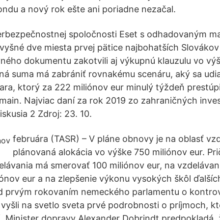
fondu a nový rok ešte ani poriadne nezačal.
berbezpečnostnej spoločnosti Eset s odhadovaným m
 zvyšné dve miesta prvej pätice najbohatších Slovákov
ného dokumentu zakotvili aj výkupnú klauzulu vo vý
ná suma má zabrániť rovnakému scenáru, aký sa udia
ra, ktorý za 222 miliónov eur minulý týždeň prestúp
rmain. Najviac daní za rok 2019 zo zahraničných inves
skusia 2 Zdroj: 23. 10.
februára (TASR) – V pláne obnovy je na oblasť vz
plánovaná alokácia vo výške 750 miliónov eur. P
elávania má smerovať 100 miliónov eur, na vzdelávani
iónov eur a na zlepšenie výkonu vysokých škôl ďalší
ed prvým rokovaním nemeckého parlamentu o kontr
vyšli na svetlo sveta prvé podrobnosti o príjmoch, k
ť. Minister dopravy Alexander Dobrindt predpokladá, 