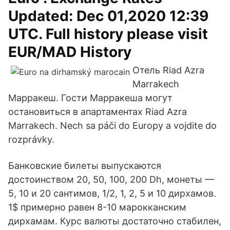
Updated: Dec 01,2020 12:39
UTC. Full history please visit
EUR/MAD History
Отель Riad Azra
Marrakech
Марракеш. Гости Марракеша могут
остановиться в апартаментах Riad Azra
Marrakech. Nech sa páči do Europy a vojdite do
rozprávky.
Банковские билеты выпускаются
достоинством 20, 50, 100, 200 Dh, монеты —
5, 10 и 20 сантимов, 1/2, 1, 2, 5 и 10 дирхамов.
1$ примерно равен 8-10 марокканским
дирхамам. Курс валюты достаточно стабилен,