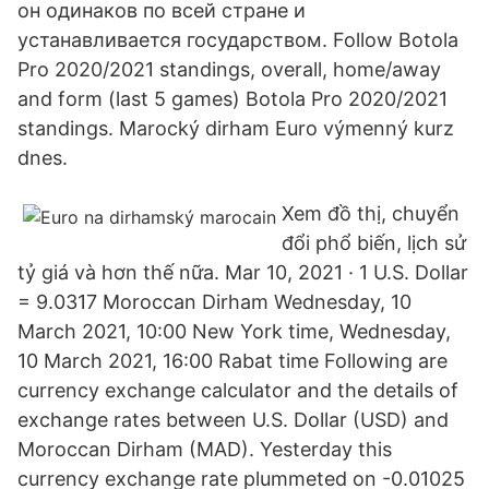
он одинаков по всей стране и
устанавливается государством. Follow Botola
Pro 2020/2021 standings, overall, home/away
and form (last 5 games) Botola Pro 2020/2021
standings. Marocký dirham Euro výmenný kurz
dnes.
Xem đồ thị, chuyển
đổi phổ biến, lịch sử
tỷ giá và hơn thế nữa. Mar 10, 2021 · 1 U.S. Dollar
= 9.0317 Moroccan Dirham Wednesday, 10
March 2021, 10:00 New York time, Wednesday,
10 March 2021, 16:00 Rabat time Following are
currency exchange calculator and the details of
exchange rates between U.S. Dollar (USD) and
Moroccan Dirham (MAD). Yesterday this
currency exchange rate plummeted on -0.01025