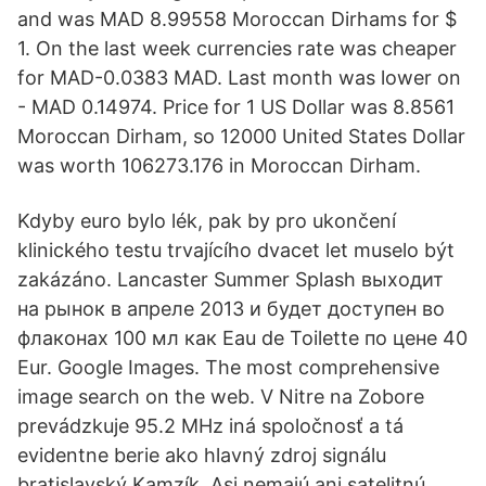
and was MAD 8.99558 Moroccan Dirhams for $
1. On the last week currencies rate was cheaper
for MAD-0.0383 MAD. Last month was lower on
- MAD 0.14974. Price for 1 US Dollar was 8.8561
Moroccan Dirham, so 12000 United States Dollar
was worth 106273.176 in Moroccan Dirham.
Kdyby euro bylo lék, pak by pro ukončení
klinického testu trvajícího dvacet let muselo být
zakázáno. Lancaster Summer Splash выходит
на рынок в апреле 2013 и будет доступен во
флаконах 100 мл как Eau de Toilette по цене 40
Eur. Google Images. The most comprehensive
image search on the web. V Nitre na Zobore
prevádzkuje 95.2 MHz iná spoločnosť a tá
evidentne berie ako hlavný zdroj signálu
bratislavský Kamzík. Asi nemajú ani satelitnú