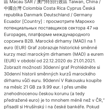
區 Macau SAR / 澳門特別行政區 Taiwan, China /
中國台灣 Colombia Costa Rica Cyprus Česká
republika Danmark Deutschland / Germany
Ecuador [Сountry] : просмотрите Марокко
потенциальных поставщиков сектора 47 на
Europages, платформе международного
сорсинга B2B. Marocké dirhamy (MAD) na 1
euro (EUR) Graf zobrazuje historické směnné
kurzy mezi marockým dirhamem (MAD) a eurem
(EUR) v období od 22.12.2020 do 21.01.2021.
Zobrazit možnosti 30denní graf Prohlédněte si
30denní historii směnných kurzů marockého
dirhamu vůči euru. 90denní V Rakousku koupíte
na měsíc 21 GB za 9.99 eur. I přes uměle
znehodnocenou českou korunu (a tedy
předražené euro) je to mnohem méně než v ČR,“
přisadil si Hrušínský i na české bankéře. Pokud